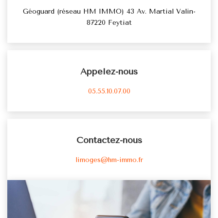
Nos Outils
Géoguard (réseau HM IMMO) 43 Av. Martial Valin-
Nos Actualités
87220 Feytiat
CONTACT
Appelez-nous
05.55.10.07.00
Contactez-nous
limoges@hm-immo.fr