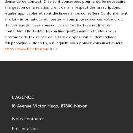
demande de contact. Elles sont conservées pour la durée nécessaire
à la gestion de la relation client dans le respect des prescriptions
légales applicables et sont destinées à nos conseillers Conformément
à la loi « informatique et libertés », vous pouvez exercer votre droit
d'accès aux données vous concernant et les faire rectifier en
contactant HM IMMO Nexon limoges@hm-immo.fr. Nous vous
informons de l'existence de la liste d'opposition au démarchage
téléphonique « Bloctel », sur laquelle vous pouvez vous inscrire ici :
https://www.bloctel.gouv.fr/
»
L'AGENCE
18 Avenue Victor Hugo, 87800 Nexon
Nous contacter
Présentation